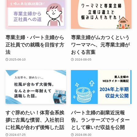
専業主婦・パート主婦から
専業主婦がムカつくという
正社員での就職を目指す方
ワーママへ、元専業主婦が
法
おくる言葉
2025-06-10
2024-08-05
すぐ辞めたい！体育会系挨
パート主婦の副業近況報
拶に古風な慣習、入社初日
告。ランサーズでライター
に社風が合わず後悔した話
として稼いだ収益を公開
2024-07-25
2024-06-30