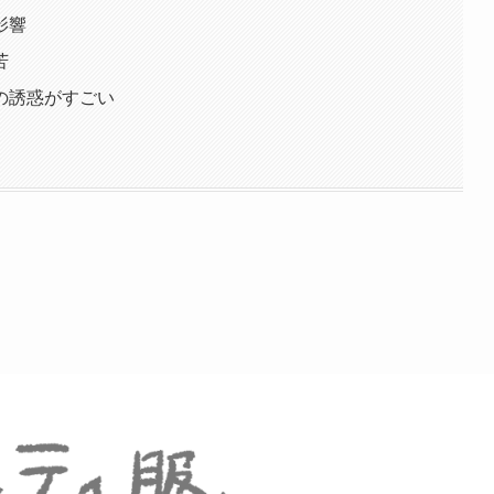
影響
苦
の誘惑がすごい