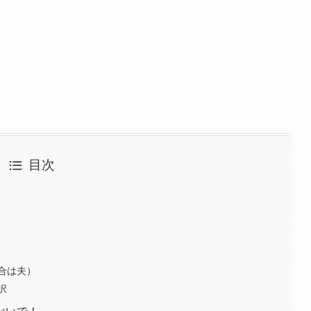
目次
合は夫）
択