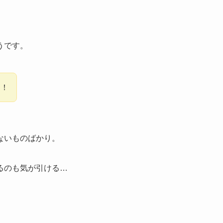
うです。
！！
ないものばかり。
るのも気が引ける…