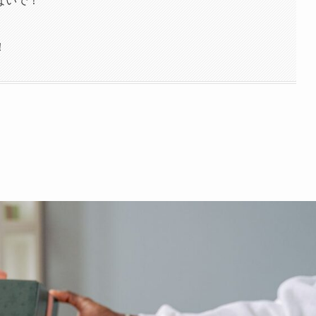
ないで！
！