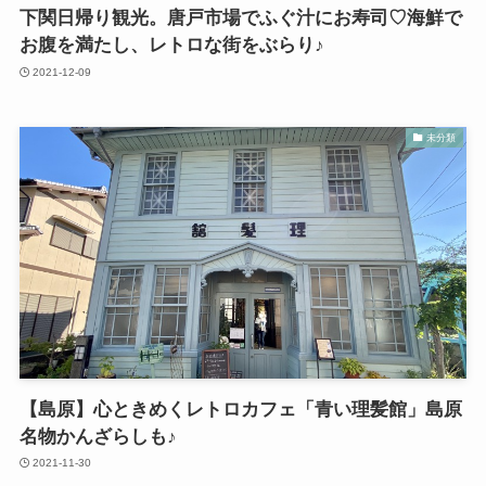
下関日帰り観光。唐戸市場でふぐ汁にお寿司♡海鮮で
お腹を満たし、レトロな街をぶらり♪
2021-12-09
未分類
【島原】心ときめくレトロカフェ「青い理髪館」島原
名物かんざらしも♪
2021-11-30